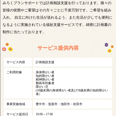
みろくプランサポートでは計画相談支援を行っております。個々の
皆様の状態やご要望はその方々ごとに千差万別です。ご希望を組み
入れ、 自立に向けた生活が送れるよう、また生活が少しでも便利に
なるように実施されている福祉支援サービスです。綿密に計画書の
制作に当たっております。
サービス提供内容
サービス内容
計画相談支援
ご利用対象
身体障がい者
知的障がい者
精神障がい者
難病等対象者
障がい児
(18歳未満の身体障がい者及び18歳未満の知的障がい
者）
事業実施地域
豊中市・箕面市・池田市・吹田市
サービス提供日
10:00～17:00